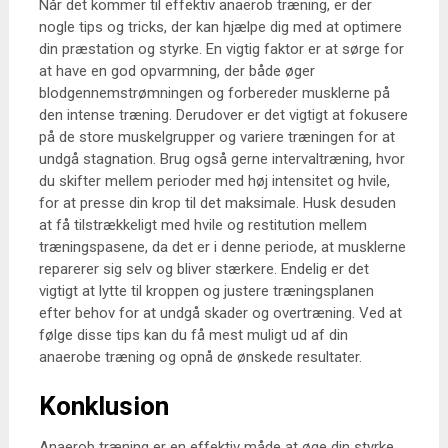
Når det kommer til effektiv anaerob træning, er der
nogle tips og tricks, der kan hjælpe dig med at optimere
din præstation og styrke. En vigtig faktor er at sørge for
at have en god opvarmning, der både øger
blodgennemstrømningen og forbereder musklerne på
den intense træning. Derudover er det vigtigt at fokusere
på de store muskelgrupper og variere træningen for at
undgå stagnation. Brug også gerne intervaltræning, hvor
du skifter mellem perioder med høj intensitet og hvile,
for at presse din krop til det maksimale. Husk desuden
at få tilstrækkeligt med hvile og restitution mellem
træningspasene, da det er i denne periode, at musklerne
reparerer sig selv og bliver stærkere. Endelig er det
vigtigt at lytte til kroppen og justere træningsplanen
efter behov for at undgå skader og overtræning. Ved at
følge disse tips kan du få mest muligt ud af din
anaerobe træning og opnå de ønskede resultater.
Konklusion
Anaerob træning er en effektiv måde at øge din styrke