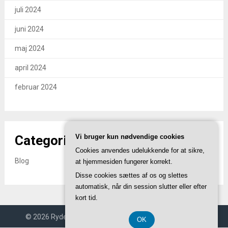
juli 2024
juni 2024
maj 2024
april 2024
februar 2024
Categories
Vi bruger kun nødvendige cookies
Cookies anvendes udelukkende for at sikre,
Blog
at hjemmesiden fungerer korrekt.
Disse cookies sættes af os og slettes
automatisk, når din session slutter eller efter
kort tid.
© 2026 Rydendahlforlag.dk
| Theme by
SuperbThemes
OK