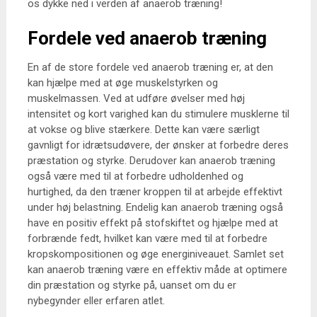
os dykke ned i verden af anaerob træning!
Fordele ved anaerob træning
En af de store fordele ved anaerob træning er, at den
kan hjælpe med at øge muskelstyrken og
muskelmassen. Ved at udføre øvelser med høj
intensitet og kort varighed kan du stimulere musklerne til
at vokse og blive stærkere. Dette kan være særligt
gavnligt for idrætsudøvere, der ønsker at forbedre deres
præstation og styrke. Derudover kan anaerob træning
også være med til at forbedre udholdenhed og
hurtighed, da den træner kroppen til at arbejde effektivt
under høj belastning. Endelig kan anaerob træning også
have en positiv effekt på stofskiftet og hjælpe med at
forbrænde fedt, hvilket kan være med til at forbedre
kropskompositionen og øge energiniveauet. Samlet set
kan anaerob træning være en effektiv måde at optimere
din præstation og styrke på, uanset om du er
nybegynder eller erfaren atlet.