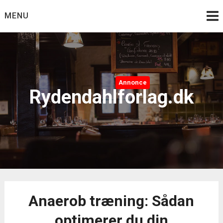
Skip
MENU
to
content
Annonce
Rydendahlforlag.dk
Anaerob træning: Sådan
optimerer du din