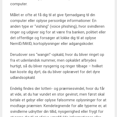
computer.
Målet er ofte at få dig til at give fjernadgang til din
computer eller oplyse personlige informationer. En
anden type er “vishing” (voice phishing), hvor svindleren
ringer og udgiver sig for at være fra banken, politiet eller
det offentlige og forsøger at lokke dig til at oplyse
NemID/MitID, kortoplysninger eller adgangskoder.
Derudover ses “wangiri”-opkald, hvor du bliver ringet op
fra et udenlandsk nummer, men opkaldet afbrydes
hurtigt, så du bliver nysgerrig og ringer tilbage – hvilket
kan koste dig dyrt, da du bliver opkrævet for det dyre
udlandsopkald.
Endelig findes der lotteri- og præmiesvindel, hvor du får
at vide, at du har vundet en stor gevinst, men først skal
betale et gebyr eller oplyse følsomme oplysninger for at
modtage præmien. Kendetegnende for alle typerne er, at
svindlerne udnytter din tillid, nysgerrighed eller frygt for