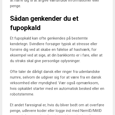
at narre dig til at afgive værdifulde informationer eller
penge.
Sådan genkender du et
fupopkald
Et fupopkald kan ofte genkendes på bestemte
kendetegn. Svindlere forsøger typisk at stresse eller
forvirre dig ved at skabe en følelse af hastværk, for
eksempel ved at sige, at din bankkonto er i fare, eller at
du straks skal give personlige oplysninger.
Ofte taler de dårligt dansk eller ringer fra udenlandske
numre, selvom de udgiver sig for at være fra en dansk
virksomhed eller myndighed. Vær også opmærksom,
hvis opkaldet starter med en automatisk besked eller en
robotstemme.
Et andet faresignal er, hvis du bliver bedt om at overføre
penge, udlevere koder eller logge ind med NemID/MitID