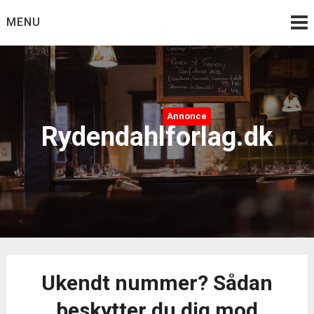
Skip
MENU
to
content
Annonce
Rydendahlforlag.dk
Ukendt nummer? Sådan
beskytter du dig mod