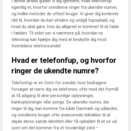
I denne artikel guider vi dig igennem, hvad telefonfup
egentlig er, hvorfor svindlerne ringer fra ukendte numre,
og hvilke metoder de oftest bruger. Vi giver dig konkrete
råd til, hvordan du kan afsløre og undgå fupopkald, og
hvad du skal gøre, hvis du alligevel er kommet til at falde
i fælden. Til sidst ser vi nærmere på, hvordan ny
teknologi kan hjælpe dig med at beskytte dig mod
fremtidens telefonsvindel.
Hvad er telefonfup, og hvorfor
ringer de ukendte numre?
Telefonfup er en form for svindel, hvor bedragere
forsøger at narre dig via telefonen, ofte med det formål
at få adgang til dine personlige oplysninger,
bankoplysninger eller penge. De ukendte numre, der
ringer til dig, kan komme fra både Danmark og udlandet,
og svindlerne bruger ofte avancerede teknikker til at
skjule deres sande identitet eller få opkaldet til at se ud,
som om det kommer fra et troværdigt sted –