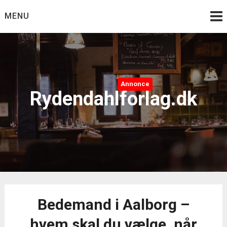
Skip
MENU
to
content
Annonce
Rydendahlforlag.dk
Bedemand i Aalborg –
hvem skal du vælge, når