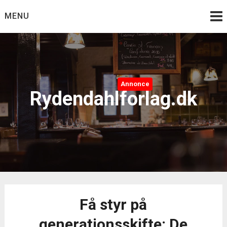
Skip
MENU
to
content
Annonce
Rydendahlforlag.dk
Få styr på
generationsskifte: De