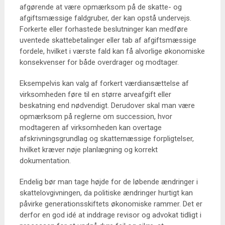
afgørende at være opmærksom på de skatte- og
afgiftsmæssige faldgruber, der kan opstå undervejs.
Forkerte eller forhastede beslutninger kan medføre
uventede skattebetalinger eller tab af afgiftsmæssige
fordele, hvilket i værste fald kan få alvorlige økonomiske
konsekvenser for både overdrager og modtager.
Eksempelvis kan valg af forkert værdiansættelse af
virksomheden føre til en større arveafgift eller
beskatning end nødvendigt. Derudover skal man være
opmærksom på reglerne om succession, hvor
modtageren af virksomheden kan overtage
afskrivningsgrundlag og skattemæssige forpligtelser,
hvilket kræver nøje planlægning og korrekt
dokumentation.
Endelig bør man tage højde for de løbende ændringer i
skattelovgivningen, da politiske ændringer hurtigt kan
påvirke generationsskiftets økonomiske rammer. Det er
derfor en god idé at inddrage revisor og advokat tidligt i