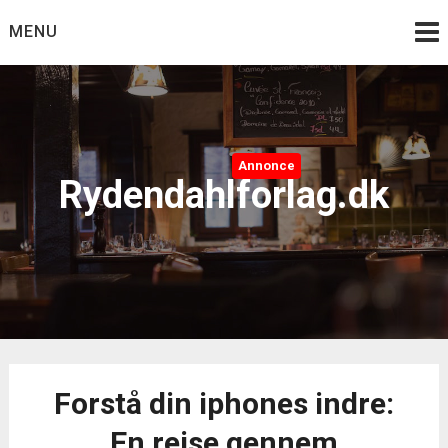
Skip
MENU
to
content
Annonce
Rydendahlforlag.dk
Forstå din iphones indre:
En rejse gennem