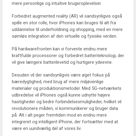
mere personlige og intuitive brugeroplevelser.
Forbedret augmented reality (AR) vil sandsynligvis også
spille en stor rolle, hvor iPhones kan bruges til alt fra
uddannelse til underholdning og shopping, med en mere
sømløs integration af den virtuelle og fysiske verden.
På hardwarefronten kan vi forvente endnu mere
kraftfulde processorer og forbedret batteriteknologi, der
vil give længere batterilevetid og hurtigere ydeevne.
Desuden vil der sandsynligvis være øget fokus på
bæredygtighed, med brug af mere miljøvenlige
materialer og produktionsmetoder. Med 5G-netværkets
udbredelse vil iPhones også kunne udnytte højere
hastigheder og bedre forbindelsesmuligheder, hvilket vil
revolutionere måden, vi kommunikerer og bruger data
på. Alt i alt peger fremtiden mod en endnu mere
integreret og intelligent iPhone, der fortsætter med at
være en uundværlig del af vores liv.