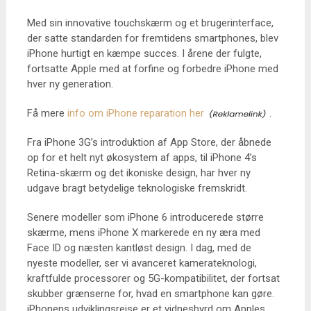
Med sin innovative touchskærm og et brugerinterface,
der satte standarden for fremtidens smartphones, blev
iPhone hurtigt en kæmpe succes. I årene der fulgte,
fortsatte Apple med at forfine og forbedre iPhone med
hver ny generation.
Få mere
info om iPhone reparation her
.
Fra iPhone 3G’s introduktion af App Store, der åbnede
op for et helt nyt økosystem af apps, til iPhone 4’s
Retina-skærm og det ikoniske design, har hver ny
udgave bragt betydelige teknologiske fremskridt.
Senere modeller som iPhone 6 introducerede større
skærme, mens iPhone X markerede en ny æra med
Face ID og næsten kantløst design. I dag, med de
nyeste modeller, ser vi avanceret kamerateknologi,
kraftfulde processorer og 5G-kompatibilitet, der fortsat
skubber grænserne for, hvad en smartphone kan gøre.
iPhonens udviklingsrejse er et vidnesbyrd om Apples