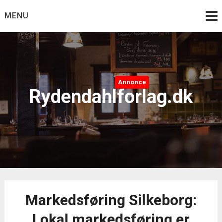
Skip
MENU
to
content
Annonce
Rydendahlforlag.dk
Markedsføring Silkeborg:
Lokal markedsføring er