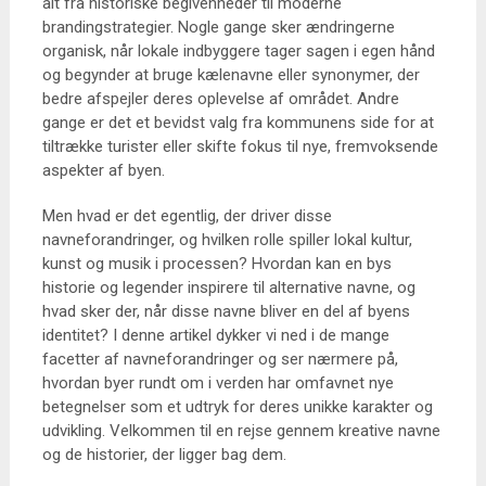
alt fra historiske begivenheder til moderne
brandingstrategier. Nogle gange sker ændringerne
organisk, når lokale indbyggere tager sagen i egen hånd
og begynder at bruge kælenavne eller synonymer, der
bedre afspejler deres oplevelse af området. Andre
gange er det et bevidst valg fra kommunens side for at
tiltrække turister eller skifte fokus til nye, fremvoksende
aspekter af byen.
Men hvad er det egentlig, der driver disse
navneforandringer, og hvilken rolle spiller lokal kultur,
kunst og musik i processen? Hvordan kan en bys
historie og legender inspirere til alternative navne, og
hvad sker der, når disse navne bliver en del af byens
identitet? I denne artikel dykker vi ned i de mange
facetter af navneforandringer og ser nærmere på,
hvordan byer rundt om i verden har omfavnet nye
betegnelser som et udtryk for deres unikke karakter og
udvikling. Velkommen til en rejse gennem kreative navne
og de historier, der ligger bag dem.