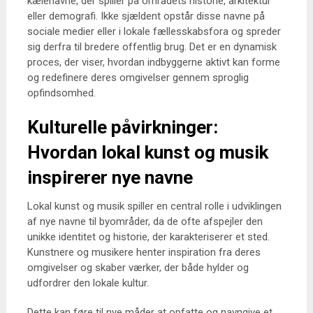
kælenavne, der spiller på områdets historie, arkitektur
eller demografi. Ikke sjældent opstår disse navne på
sociale medier eller i lokale fællesskabsfora og spreder
sig derfra til bredere offentlig brug. Det er en dynamisk
proces, der viser, hvordan indbyggerne aktivt kan forme
og redefinere deres omgivelser gennem sproglig
opfindsomhed.
Kulturelle påvirkninger:
Hvordan lokal kunst og musik
inspirerer nye navne
Lokal kunst og musik spiller en central rolle i udviklingen
af nye navne til byområder, da de ofte afspejler den
unikke identitet og historie, der karakteriserer et sted.
Kunstnere og musikere henter inspiration fra deres
omgivelser og skaber værker, der både hylder og
udfordrer den lokale kultur.
Dette kan føre til nye måder at opfatte og navngive et