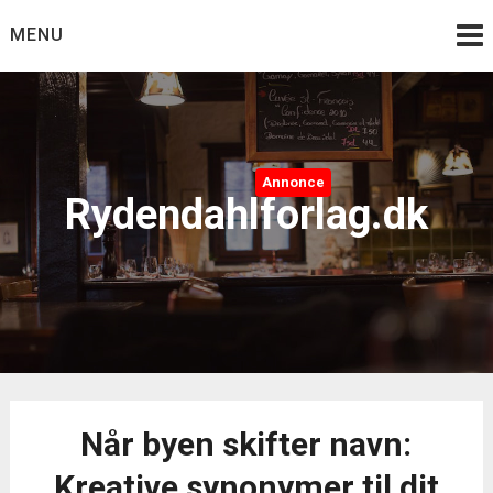
Skip
MENU
to
content
Annonce
Rydendahlforlag.dk
Når byen skifter navn:
Kreative synonymer til dit