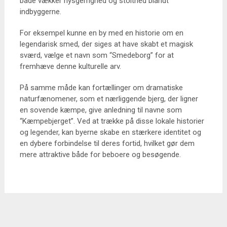
både vækker nysgerrighed og stolthed blandt
indbyggerne.
For eksempel kunne en by med en historie om en
legendarisk smed, der siges at have skabt et magisk
sværd, vælge et navn som “Smedeborg” for at
fremhæve denne kulturelle arv.
På samme måde kan fortællinger om dramatiske
naturfænomener, som et nærliggende bjerg, der ligner
en sovende kæmpe, give anledning til navne som
“Kæmpebjerget”. Ved at trække på disse lokale historier
og legender, kan byerne skabe en stærkere identitet og
en dybere forbindelse til deres fortid, hvilket gør dem
mere attraktive både for beboere og besøgende.