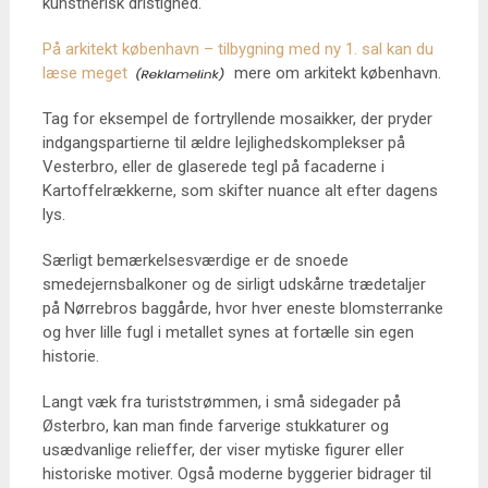
kunstnerisk dristighed.
På arkitekt københavn – tilbygning med ny 1. sal kan du
læse meget
mere om arkitekt københavn.
Tag for eksempel de fortryllende mosaikker, der pryder
indgangspartierne til ældre lejlighedskomplekser på
Vesterbro, eller de glaserede tegl på facaderne i
Kartoffelrækkerne, som skifter nuance alt efter dagens
lys.
Særligt bemærkelsesværdige er de snoede
smedejernsbalkoner og de sirligt udskårne trædetaljer
på Nørrebros baggårde, hvor hver eneste blomsterranke
og hver lille fugl i metallet synes at fortælle sin egen
historie.
Langt væk fra turiststrømmen, i små sidegader på
Østerbro, kan man finde farverige stukkaturer og
usædvanlige relieffer, der viser mytiske figurer eller
historiske motiver. Også moderne byggerier bidrager til