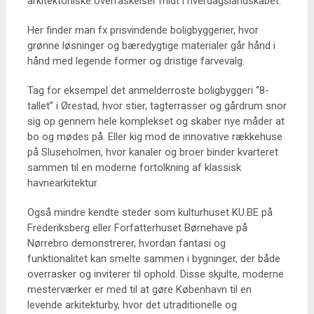
arkitektoniske overraskelser midt i hverdagslandskabet.
Her finder man fx prisvindende boligbyggerier, hvor
grønne løsninger og bæredygtige materialer går hånd i
hånd med legende former og dristige farvevalg.
Tag for eksempel det anmelderroste boligbyggeri “8-
tallet” i Ørestad, hvor stier, tagterrasser og gårdrum snor
sig op gennem hele komplekset og skaber nye måder at
bo og mødes på. Eller kig mod de innovative rækkehuse
på Sluseholmen, hvor kanaler og broer binder kvarteret
sammen til en moderne fortolkning af klassisk
havnearkitektur.
Også mindre kendte steder som kulturhuset KU.BE på
Frederiksberg eller Forfatterhuset Børnehave på
Nørrebro demonstrerer, hvordan fantasi og
funktionalitet kan smelte sammen i bygninger, der både
overrasker og inviterer til ophold. Disse skjulte, moderne
mesterværker er med til at gøre København til en
levende arkitekturby, hvor det utraditionelle og