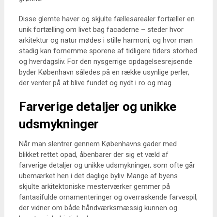
Disse glemte haver og skjulte fællesarealer fortæller en
unik fortælling om livet bag facaderne – steder hvor
arkitektur og natur mødes i stille harmoni, og hvor man
stadig kan fornemme sporene af tidligere tiders storhed
og hverdagsliv. For den nysgerrige opdagelsesrejsende
byder København således på en række usynlige perler,
der venter på at blive fundet og nydt i ro og mag.
Farverige detaljer og unikke
udsmykninger
Når man slentrer gennem Københavns gader med
blikket rettet opad, åbenbarer der sig et væld af
farverige detaljer og unikke udsmykninger, som ofte går
ubemærket hen i det daglige byliv. Mange af byens
skjulte arkitektoniske mesterværker gemmer på
fantasifulde ornamenteringer og overraskende farvespil,
der vidner om både håndværksmæssig kunnen og