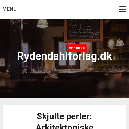
Skip
MENU
to
content
Annonce
Rydendahlforlag.dk
Skjulte perler:
Arkitektoniske