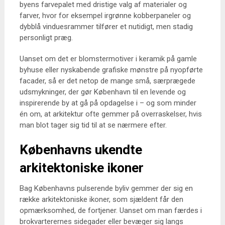
byens farvepalet med dristige valg af materialer og
farver, hvor for eksempel irgrønne kobberpaneler og
dybblå vinduesrammer tilfører et nutidigt, men stadig
personligt præg.
Uanset om det er blomstermotiver i keramik på gamle
byhuse eller nyskabende grafiske mønstre på nyopførte
facader, så er det netop de mange små, særprægede
udsmykninger, der gør København til en levende og
inspirerende by at gå på opdagelse i – og som minder
én om, at arkitektur ofte gemmer på overraskelser, hvis
man blot tager sig tid til at se nærmere efter.
Københavns ukendte
arkitektoniske ikoner
Bag Københavns pulserende byliv gemmer der sig en
række arkitektoniske ikoner, som sjældent får den
opmærksomhed, de fortjener. Uanset om man færdes i
brokvarterernes sidegader eller bevæger sig langs