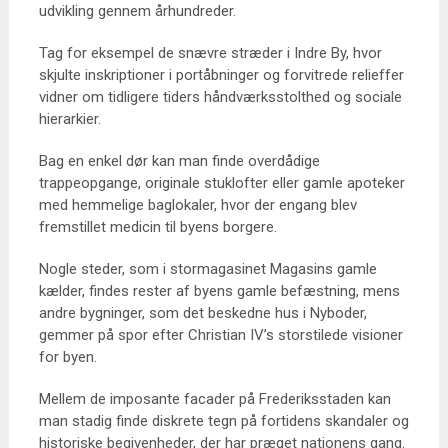
udvikling gennem århundreder.
Tag for eksempel de snævre stræder i Indre By, hvor
skjulte inskriptioner i portåbninger og forvitrede relieffer
vidner om tidligere tiders håndværksstolthed og sociale
hierarkier.
Bag en enkel dør kan man finde overdådige
trappeopgange, originale stuklofter eller gamle apoteker
med hemmelige baglokaler, hvor der engang blev
fremstillet medicin til byens borgere.
Nogle steder, som i stormagasinet Magasins gamle
kælder, findes rester af byens gamle befæstning, mens
andre bygninger, som det beskedne hus i Nyboder,
gemmer på spor efter Christian IV’s storstilede visioner
for byen.
Mellem de imposante facader på Frederiksstaden kan
man stadig finde diskrete tegn på fortidens skandaler og
historiske begivenheder, der har præget nationens gang.