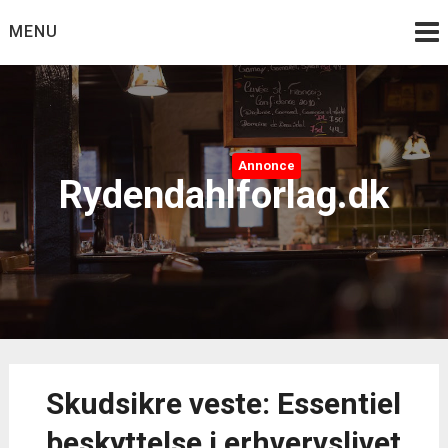
Skip
MENU
to
content
Annonce
Rydendahlforlag.dk
Skudsikre veste: Essentiel
beskyttelse i erhvervslivet