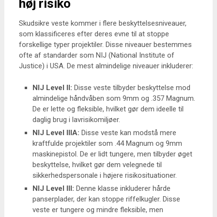
høj risiko
Skudsikre veste kommer i flere beskyttelsesniveauer,
som klassificeres efter deres evne til at stoppe
forskellige typer projektiler. Disse niveauer bestemmes
ofte af standarder som NIJ (National Institute of
Justice) i USA. De mest almindelige niveauer inkluderer:
NIJ Level II:
Disse veste tilbyder beskyttelse mod
almindelige håndvåben som 9mm og .357 Magnum.
De er lette og fleksible, hvilket gør dem ideelle til
daglig brug i lavrisikomiljøer.
NIJ Level IIIA:
Disse veste kan modstå mere
kraftfulde projektiler som .44 Magnum og 9mm
maskinepistol. De er lidt tungere, men tilbyder øget
beskyttelse, hvilket gør dem velegnede til
sikkerhedspersonale i højere risikosituationer.
NIJ Level III:
Denne klasse inkluderer hårde
panserplader, der kan stoppe riffelkugler. Disse
veste er tungere og mindre fleksible, men