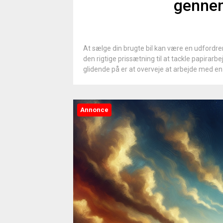
gennem
At sælge din brugte bil kan være en udfordr
den rigtige prissætning til at tackle papira
glidende på er at overveje at arbejde med en
Annonce