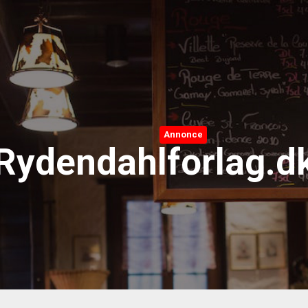
Annonce
Rydendahlforlag.d