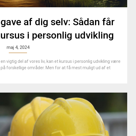
gave af dig selv: Sådan får
ursus i personlig udvikling
maj 4, 2024
en vigtig del af vores liv, kan et kursus i personlig udvikling være
v på forskellige områder. Men for at få mest muligt ud af et