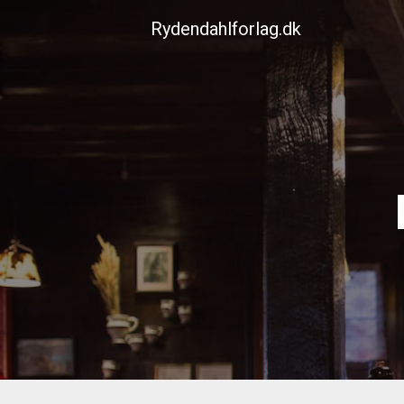
Skip
Rydendahlforlag.dk
to
content