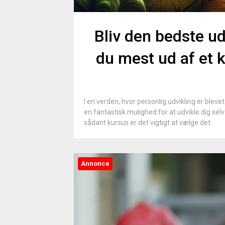
Bliv den bedste ud
du mest ud af et k
I en verden, hvor personlig udvikling er blevet 
en fantastisk mulighed for at udvikle dig sel
sådant kursus er det vigtigt at vælge det...
Annonce