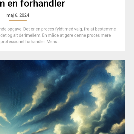
 en forhandler
maj 6, 2024
ende opgave. Det er en proces fyldt med valg, fra at bestemme
rbejdet og alt derimellem. En måde at gøre denne proces mere
 professionel forhandler. Mens...