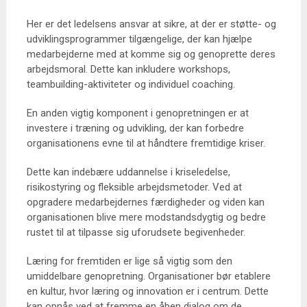
Her er det ledelsens ansvar at sikre, at der er støtte- og
udviklingsprogrammer tilgængelige, der kan hjælpe
medarbejderne med at komme sig og genoprette deres
arbejdsmoral. Dette kan inkludere workshops,
teambuilding-aktiviteter og individuel coaching.
En anden vigtig komponent i genopretningen er at
investere i træning og udvikling, der kan forbedre
organisationens evne til at håndtere fremtidige kriser.
Dette kan indebære uddannelse i kriseledelse,
risikostyring og fleksible arbejdsmetoder. Ved at
opgradere medarbejdernes færdigheder og viden kan
organisationen blive mere modstandsdygtig og bedre
rustet til at tilpasse sig uforudsete begivenheder.
Læring for fremtiden er lige så vigtig som den
umiddelbare genopretning. Organisationer bør etablere
en kultur, hvor læring og innovation er i centrum. Dette
kan opnås ved at fremme en åben dialog om de