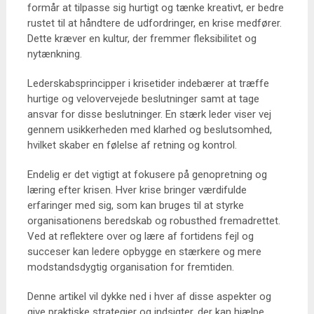
formår at tilpasse sig hurtigt og tænke kreativt, er bedre
rustet til at håndtere de udfordringer, en krise medfører.
Dette kræver en kultur, der fremmer fleksibilitet og
nytænkning.
Lederskabsprincipper i krisetider indebærer at træffe
hurtige og velovervejede beslutninger samt at tage
ansvar for disse beslutninger. En stærk leder viser vej
gennem usikkerheden med klarhed og beslutsomhed,
hvilket skaber en følelse af retning og kontrol.
Endelig er det vigtigt at fokusere på genopretning og
læring efter krisen. Hver krise bringer værdifulde
erfaringer med sig, som kan bruges til at styrke
organisationens beredskab og robusthed fremadrettet.
Ved at reflektere over og lære af fortidens fejl og
succeser kan ledere opbygge en stærkere og mere
modstandsdygtig organisation for fremtiden.
Denne artikel vil dykke ned i hver af disse aspekter og
give praktiske strategier og indsigter, der kan hjælpe